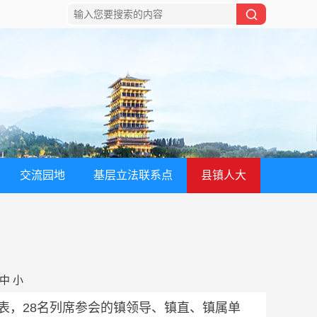
交流园地
基层立法联系点
县镇人大
中
小
表，28名列席参会的镇领导、镇直、镇属单